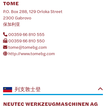
TOME
P.O. Box 288, 129 Orloka Street
2300 Gabrovo
保加利亚
00359 66 810 555
00359 66 810 550
tome@tomebg.com
http://www.tomebg.com
列支敦士登
NEUTEC WERKZEUGMASCHINEN AG