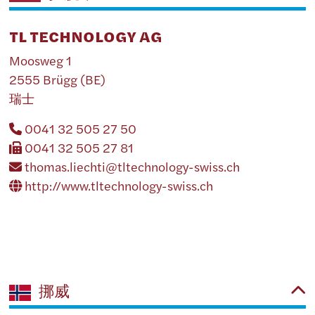
TL TECHNOLOGY AG
Moosweg 1
2555 Brügg (BE)
瑞士
0041 32 505 27 50
0041 32 505 27 81
thomas.liechti@tltechnology-swiss.ch
http://www.tltechnology-swiss.ch
挪威