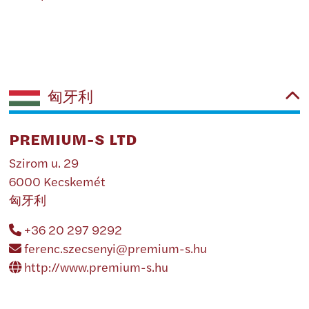
匈牙利
PREMIUM-S LTD
Szirom u. 29
6000 Kecskemét
匈牙利
+36 20 297 9292
ferenc.szecsenyi@premium-s.hu
http://www.premium-s.hu