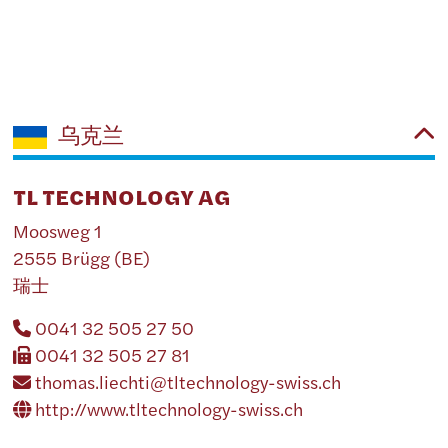
乌克兰
TL TECHNOLOGY AG
Moosweg 1
2555 Brügg (BE)
瑞士
0041 32 505 27 50
0041 32 505 27 81
thomas.liechti@tltechnology-swiss.ch
http://www.tltechnology-swiss.ch