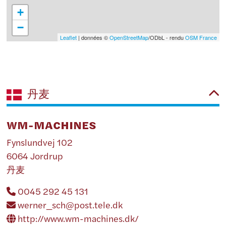
+
−
Leaflet
| données ©
OpenStreetMap
/ODbL - rendu
OSM France
丹麦
WM-MACHINES
Fynslundvej 102
6064 Jordrup
丹麦
0045 292 45 131
werner_sch@post.tele.dk
http://www.wm-machines.dk/