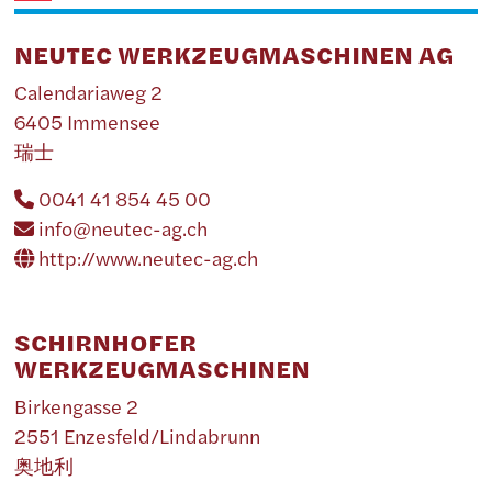
NEUTEC WERKZEUGMASCHINEN AG
Calendariaweg 2
6405 Immensee
瑞士
0041 41 854 45 00
info@neutec-ag.ch
http://www.neutec-ag.ch
SCHIRNHOFER
WERKZEUGMASCHINEN
Birkengasse 2
2551 Enzesfeld/Lindabrunn
奥地利