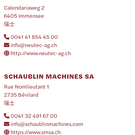
Calendariaweg 2
6405 Immensee
瑞士
0041 41 854 45 00
info@neutec-ag.ch
http://www.neutec-ag.ch
SCHAUBLIN MACHINES SA
Rue Nomlieutant 1
2735 Bévilard
瑞士
0041 32 491 67 00
info@schaublinmachines.com
https://www.smsa.ch