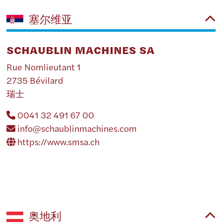
塞尔维亚
SCHAUBLIN MACHINES SA
Rue Nomlieutant 1
2735 Bévilard
瑞士
0041 32 491 67 00
info@schaublinmachines.com
https://www.smsa.ch
奥地利