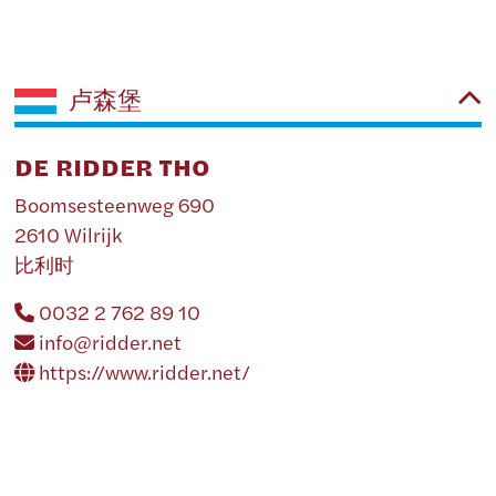
卢森堡
DE RIDDER THO
Boomsesteenweg 690
2610 Wilrijk
比利时
0032 2 762 89 10
info@ridder.net
https://www.ridder.net/