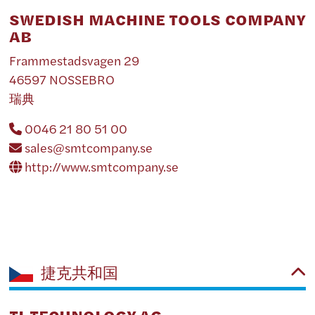
SWEDISH MACHINE TOOLS COMPANY
AB
Frammestadsvagen 29
46597 NOSSEBRO
瑞典
0046 21 80 51 00
sales@smtcompany.se
http://www.smtcompany.se
捷克共和国