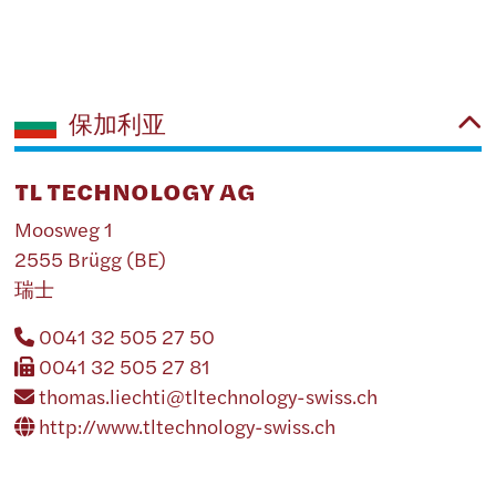
保加利亚
TL TECHNOLOGY AG
Moosweg 1
2555 Brügg (BE)
瑞士
0041 32 505 27 50
0041 32 505 27 81
thomas.liechti@tltechnology-swiss.ch
http://www.tltechnology-swiss.ch