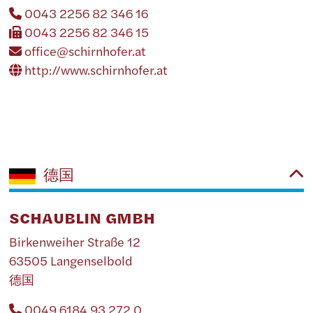
0043 2256 82 346 16
0043 2256 82 346 15
office@schirnhofer.at
http://www.schirnhofer.at
德国
SCHAUBLIN GMBH
Birkenweiher Straße 12
63505 Langenselbold
德国
0049 6184 93 272 0