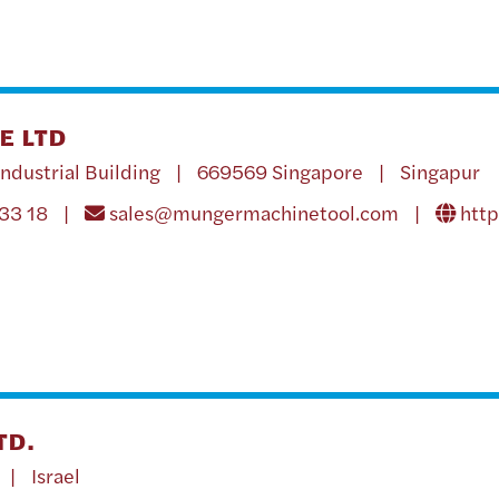
E LTD
Industrial Building | 669569 Singapore | Singapur
433 18 |
sales@mungermachinetool.com
|
htt
TD.
 | Israel