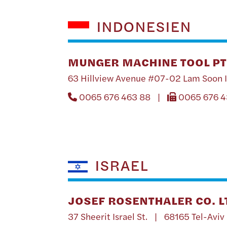
INDONESIEN
MUNGER MACHINE TOOL PT
63 Hillview Avenue #07-02 Lam Soon 
0065 676 463 88 |
0065 676 
ISRAEL
JOSEF ROSENTHALER CO. L
37 Sheerit Israel St. | 68165 Tel-Aviv