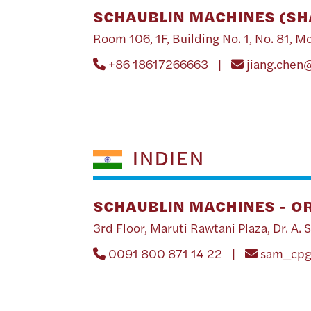
SCHAUBLIN MACHINES (SHA
Room 106, 1F, Building No. 1, No. 81,
+86 18617266663 |
jiang.chen
INDIEN
SCHAUBLIN MACHINES - O
3rd Floor, Maruti Rawtani Plaza, Dr.
0091 800 871 14 22 |
sam_cp