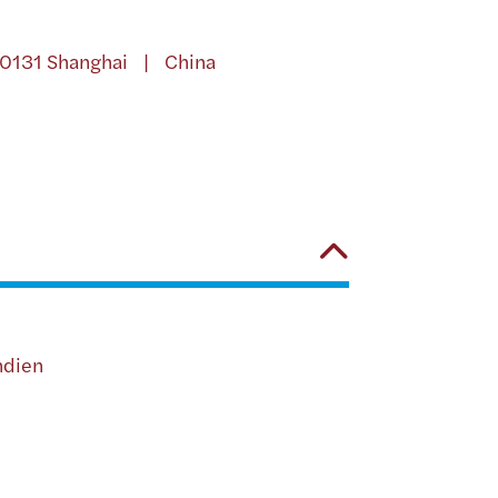
 200131 Shanghai | China
ndien