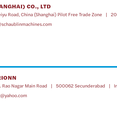
NGHAI) CO., LTD
 Meiyu Road, China (Shanghai) Pilot Free Trade Zone |
@schaublinmachines.com
RIONN
 A. S. Rao Nagar Main Road | 500062 Secunderabad | I
g@yahoo.com