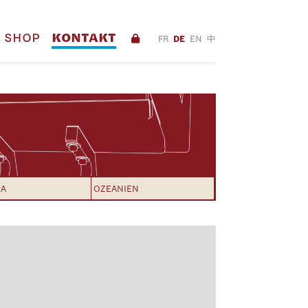
SHOP
KONTAKT
FR
DE
EN
中
PA
OZEANIEN