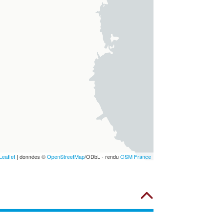
Leaflet
| données ©
OpenStreetMap
/ODbL - rendu
OSM France