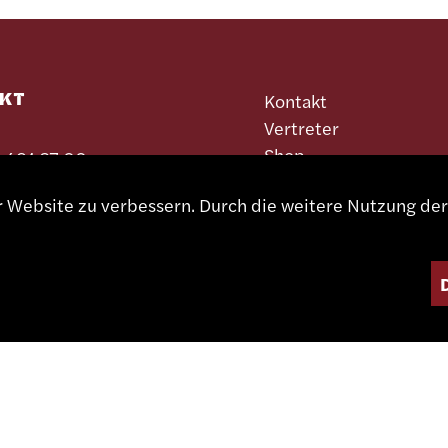
KT
Kontakt
Vertreter
Shop
 491 67 00
Partnerportal
er Website zu verbessern. Durch die weitere Nutzung d
sa.ch