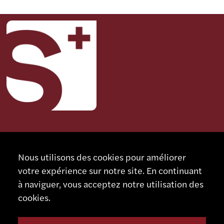
CONTACT
SCHAUBLIN MACHINES SA
Nous utilisons des cookies pour améliorer
votre expérience sur notre site. En continuant
Rue Nomlieutant 1
à naviguer, vous acceptez notre utilisation des
CH - 2735 Bévilard
Suisse
cookies.
+41 32 491 67 00