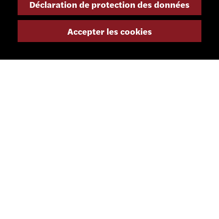
Déclaration de protection des données
info@smsa.ch
Accepter les cookies
Contact
Représentants
Shop
Portail partenaire
RÉSEAUX SOCIAUX
LETTRE D'INFORMATION