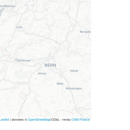
Leaflet
| données ©
OpenStreetMap
/ODbL - rendu
OSM France