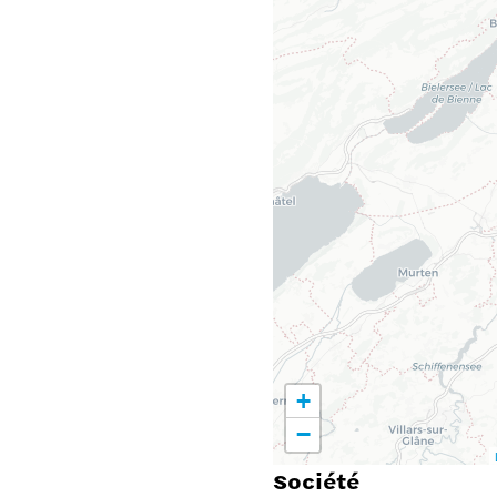
+
−
Société