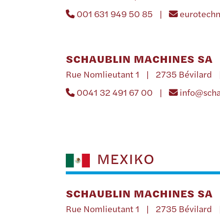
001 631 949 50 85 |
eurotech
SCHAUBLIN MACHINES SA
Rue Nomlieutant 1 | 2735 Bévilard
0041 32 491 67 00 |
info@sch
MEXIKO
SCHAUBLIN MACHINES SA
Rue Nomlieutant 1 | 2735 Bévilard