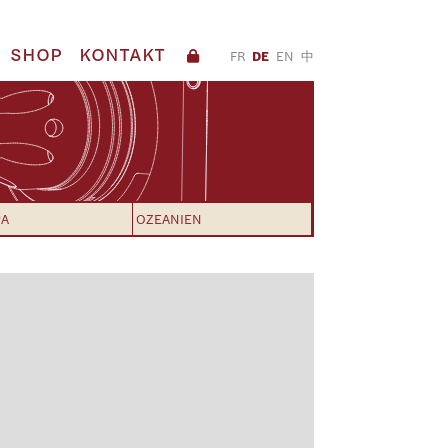
SHOP
KONTAKT
FR
DE
EN
中
PA
OZEANIEN