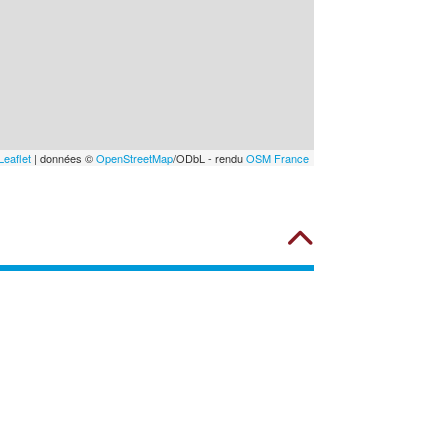
Leaflet
| données ©
OpenStreetMap
/ODbL - rendu
OSM France