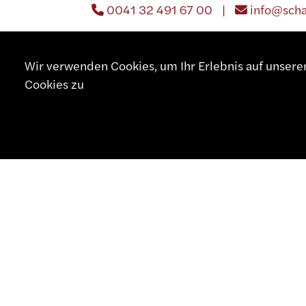
0041 32 491 67 00 |
info@sch
Wir verwenden Cookies, um Ihr Erlebnis auf unser
Cookies zu
VEREINIGTE ST
DA SWISS INC.
P.O. Box 910 | 18966 Southampton, P
001 215 364 38 35 |
001 215 
EUROPEAN TECHNOLOGY C
P.O. Box 336 | MI 48118 CHELSEA | 
001 248 217 19 45 |
rwalther@