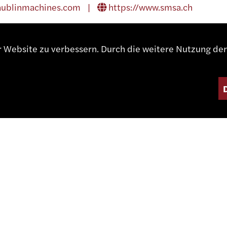
aublinmachines.com
|
https://www.smsa.ch
er Website zu verbessern. Durch die weitere Nutzung d
AATEN
A | Vereinigte Staaten
364 38 35 |
daswissinc@aol.com
|
http://www.
ENTER NA
Vereinigte Staaten
etcna.net
|
http://www.etcna.net