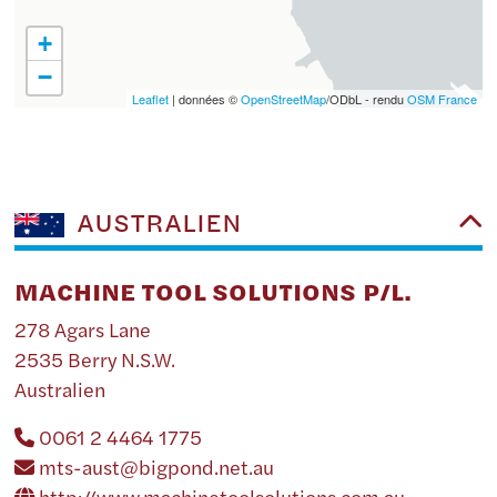
+
−
Leaflet
| données ©
OpenStreetMap
/ODbL - rendu
OSM France
AUSTRALIEN
MACHINE TOOL SOLUTIONS P/L.
278 Agars Lane
2535 Berry N.S.W.
Australien
0061 2 4464 1775
mts-aust@bigpond.net.au
http://www.machinetoolsolutions.com.au