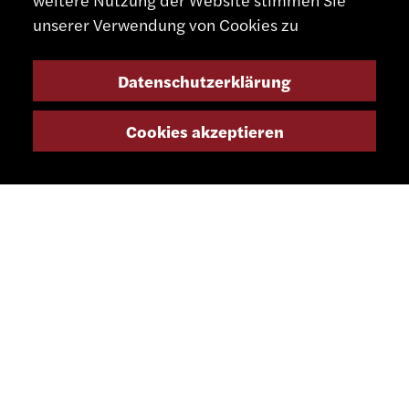
SCHAUBLIN MACHINES SA
unserer Verwendung von Cookies zu
Rue Nomlieutant 1
2735 Bévilard
Datenschutzerklärung
Schweiz
Cookies akzeptieren
0041 32 491 67 00
info@schaublinmachines.com
https://www.smsa.ch