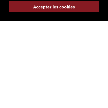
Accepter les cookies
info@smsa.ch
Contact
Représentants
Shop
Portail partenaire
RÉSEAUX SOCIAUX
LETTRE D'INFORMATION