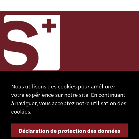
Nous utilisons des cookies pour améliorer
CONTACT
votre expérience sur notre site. En continuant
SCHAUBLIN MACHINES SA
à naviguer, vous acceptez notre utilisation des
Rue Nomlieutant 1
cookies.
CH - 2735 Bévilard
Suisse
Déclaration de protection des données
+41 32 491 67 00