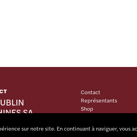
CT
Contact
UBLIN
Représentants
Shop
INES SA
Portail partenaire
ieutant 1
érience sur notre site. En continuant à naviguer, vous ac
5 Bévilard