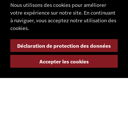
Nous utilisons des cookies pour améliorer
votre expérience sur notre site. En continuant
à naviguer, vous acceptez notre utilisation des
cookies.
CONTACT
SCHAUBLIN MACHINES SA
Déclaration de protection des données
Rue Nomlieutant 1
Accepter les cookies
CH - 2735 Bévilard
Suisse
+41 32 491 67 00
info@smsa.ch
Contact
Représentants
Shop