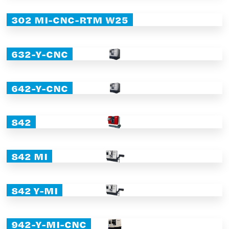
302 MI-CNC-RTM W25
632-Y-CNC
642-Y-CNC
842
842 MI
842 Y-MI
942-Y-MI-CNC