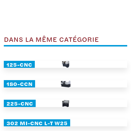
DANS LA MÊME CATÉGORIE
125-CNC
180-CCN
225-CNC
302 MI-CNC L-T W25