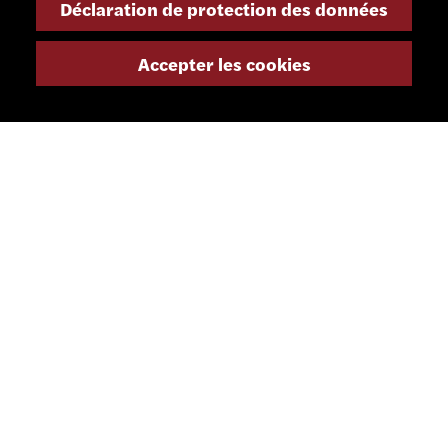
Déclaration de protection des données
info@smsa.ch
Accepter les cookies
Contact
Représentants
Shop
Portail partenaire
RÉSEAUX SOCIAUX
LETTRE D'INFORMATION