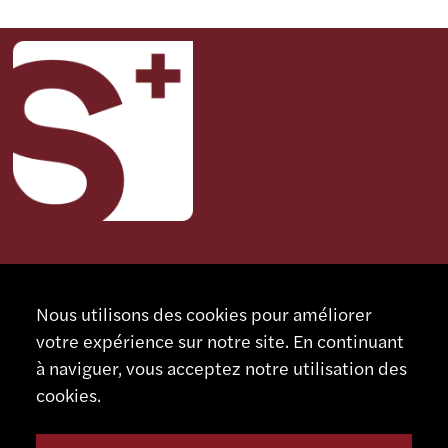
CONTACT
SCHAUBLIN MACHINES SA
Nous utilisons des cookies pour améliorer
votre expérience sur notre site. En continuant
Rue Nomlieutant 1
à naviguer, vous acceptez notre utilisation des
CH - 2735 Bévilard
Suisse
cookies.
+41 32 491 67 00