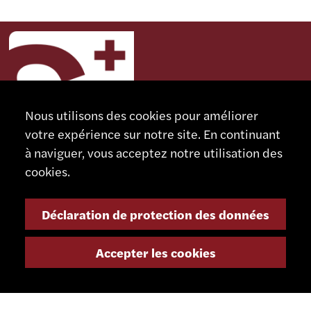
Nous utilisons des cookies pour améliorer
votre expérience sur notre site. En continuant
à naviguer, vous acceptez notre utilisation des
cookies.
CONTACT
SCHAUBLIN MACHINES SA
Déclaration de protection des données
Rue Nomlieutant 1
Accepter les cookies
CH - 2735 Bévilard
Suisse
+41 32 491 67 00