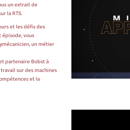
us un extrait de
sur la RTS.
urs et les défis des
t épisode, vous
lymécanicien, un métier
et partenaire Bobst à
 travail sur des machines
 compétences et la