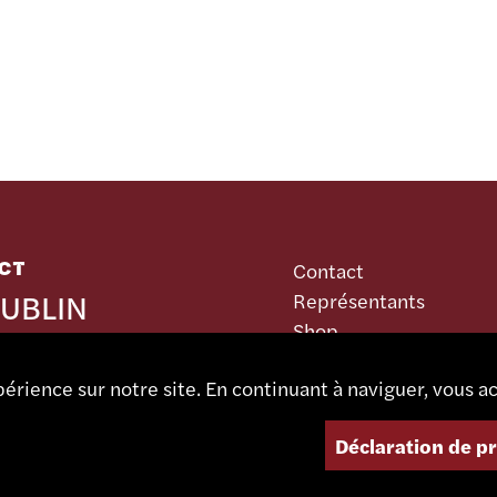
CT
Contact
UBLIN
Représentants
Shop
INES SA
Portail partenaire
ieutant 1
érience sur notre site. En continuant à naviguer, vous ac
5 Bévilard
Déclaration de p