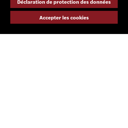
Déclaration de protection des données
Rue Nomlieutant 1
CH - 2735 Bévilard
Suisse
Accepter les cookies
+41 32 491 67 00
info@smsa.ch
Contact
Représentants
Shop
Portail partenaire
RÉSEAUX SOCIAUX
LETTRE D'INFORMATION