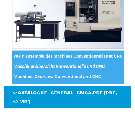
CATALOGUE_GENERAL_SMSA.PDF [PDF,
12 MB]